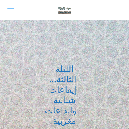
الليلة
الثالثة…
إيقاعات
شبابية
وإبداعات
مغربية