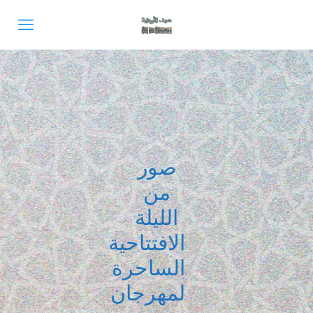
صور
من
الليلة
الافتتاحية
الساحرة
لمهرجان